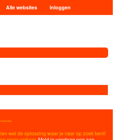
Alle websites
Inloggen
*******
ien wel de oplossing waar je naar op zoek bent!
s op meer verkeer.
Meld je vandaag nog aan