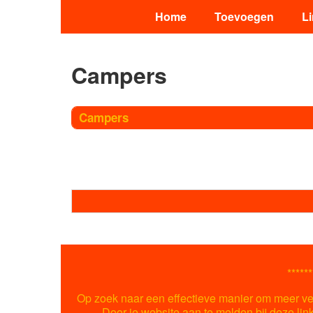
Home
Toevoegen
L
Campers
Campers
******
Op zoek naar een effectieve manier om meer ver
Door je website aan te melden bij deze lin