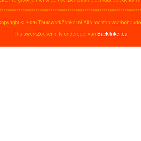
**************************************************************************
opyright ©
2026 ThuiswerkZoeker.nl Alle rechten voorbehoud
ThuiswerkZoeker.nl is onderdeel van
Backlinker.eu