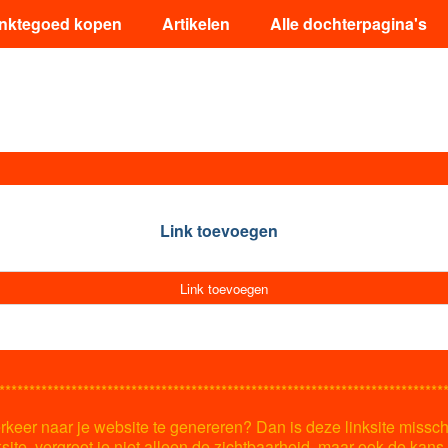
inktegoed kopen
Artikelen
Alle dochterpagina's
Link toevoegen
Link toevoegen
**************************************************************************
keer naar je website te genereren? Dan is deze linksite missch
ksite, vergroot je niet alleen de zichtbaarheid, maar ook de kan